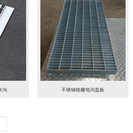
水沟
不锈钢格栅地沟盖板
›