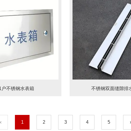
1户不锈钢水表箱
不锈钢双面缝隙排
‹
1
2
3
4
5