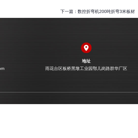
下一篇：
数控折弯机200吨折弯3米板材
地址
om
雨花台区板桥黑墩工业园鄂儿岗路群华厂区