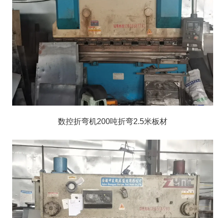
数控折弯机200吨折弯2.5米板材